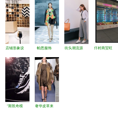
力 从DIY蝴
服装鞋帽中
风提花带
妈装T恤，
蝶结到配饰
鞋底素材的
手工DIY中
打造全品类
的点睛之笔
千面魅力
的点睛之笔
服装批发零
售新标杆
店铺形象设
帕恩服饰
街头潮流源
仟村商贸旺
计与陈列质
辛集皮革服
头 解密几
铺火爆招
感 五大技
装产业中的
元批发T恤
商，新沂城
能助力服装
璀璨明星
的隐形价值
市论坛商铺
鞋帽业绩快
汇聚商机
速提升
“斯凯奇模
奢华皮草来
式”能走多
袭，打造极