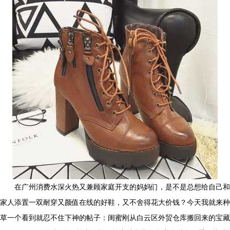
在广州消费水深火热又兼顾家庭开支的妈妈们，是不是总想给自己和
家人添置一双耐穿又颜值在线的好鞋，又不舍得花大价钱？今天我就来种
草一个看到就忍不住下神的帖子：闺蜜刚从白云区外贸仓库搬回来的宝藏