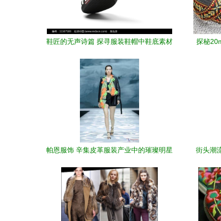
鞋匠的无声诗篇 探寻服装鞋帽中鞋底素材
探秘20
的千面魅力
帕恩服饰 辛集皮革服装产业中的璀璨明星
街头潮