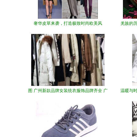
奢华皮草来袭，打造极致时尚欧美风
羌族的历
图 广州新款品牌女装统衣服饰品牌齐全 广
温暖与时
州服装 鞋帽 箱包