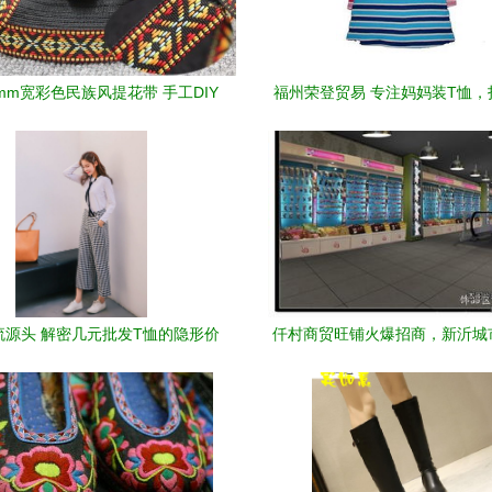
mm宽彩色民族风提花带 手工DIY
福州荣登贸易 专注妈妈装T恤，
中的点睛之笔
类服装批发零售新标杆
流源头 解密几元批发T恤的隐形价
仟村商贸旺铺火爆招商，新沂城
值
铺汇聚商机