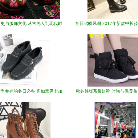
史与服饰文化 从古羌人到现代时
冬日驾驭风潮 2017年新款中长
尚的演变
尚冲击力
尚并存的冬日必备 宾如意男士加
秋冬韩版系带短靴 时尚与保暖
绒帆布鞋穿评
休闲女靴推荐