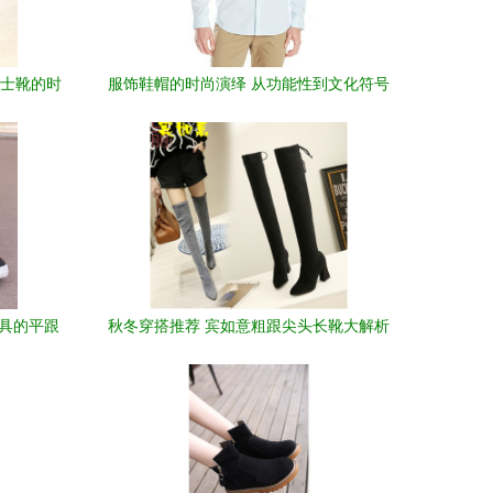
骑士靴的时
服饰鞋帽的时尚演绎 从功能性到文化符号
兼具的平跟
秋冬穿搭推荐 宾如意粗跟尖头长靴大解析
—— 来自苏宁易购朴云服饰鞋帽专营店的
精选好物