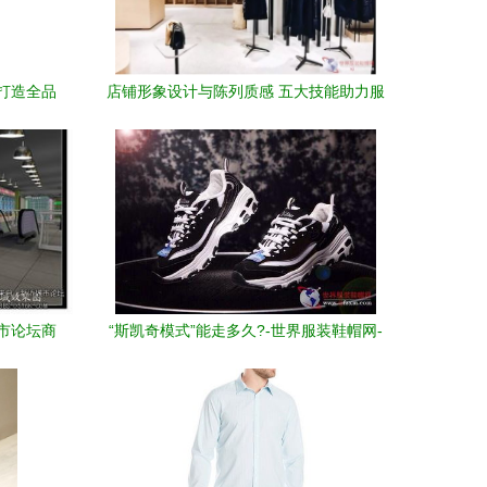
打造全品
店铺形象设计与陈列质感 五大技能助力服
装鞋帽业绩快速提升
市论坛商
“斯凯奇模式”能走多久?-世界服装鞋帽网-
行业门户.全国十佳电子商业行业门户网站