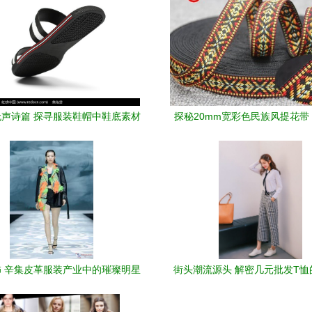
声诗篇 探寻服装鞋帽中鞋底素材
探秘20mm宽彩色民族风提花带 
的千面魅力
中的点睛之笔
 辛集皮革服装产业中的璀璨明星
街头潮流源头 解密几元批发T恤
值