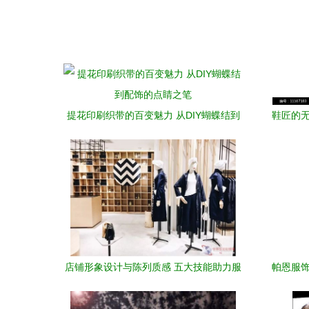
提花印刷织带的百变魅力 从DIY蝴蝶结到
鞋匠的无
配饰的点睛之笔
店铺形象设计与陈列质感 五大技能助力服
帕恩服饰
装鞋帽业绩快速提升